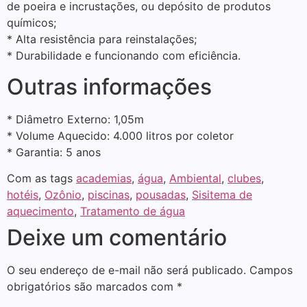
de poeira e incrustações, ou depósito de produtos
químicos;
* Alta resistência para reinstalações;
* Durabilidade e funcionando com eficiência.
Outras informações
* Diâmetro Externo: 1,05m
* Volume Aquecido: 4.000 litros por coletor
* Garantia: 5 anos
Com as tags
academias
,
água
,
Ambiental
,
clubes
,
hotéis
,
Ozônio
,
piscinas
,
pousadas
,
Sisitema de
aquecimento
,
Tratamento de água
Deixe um comentário
O seu endereço de e-mail não será publicado.
Campos
obrigatórios são marcados com
*