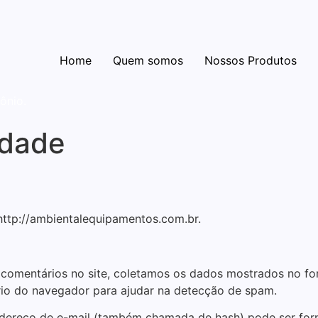
Home
Quem somos
Nossos Produtos
ônio.
idade
http://ambientalequipamentos.com.br.
 comentários no site, coletamos os dados mostrados no fo
ário do navegador para ajudar na detecção de spam.
ndereço de e-mail (também chamada de hash) pode ser forne