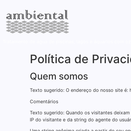
Tratamento de água de piscinas, lagos e áquarios com oz
Política de Privac
Quem somos
Texto sugerido: O endereço do nosso site é: 
Comentários
Texto sugerido: Quando os visitantes deixam
IP do visitante e da string do agente do usu
Uma string anônima criada a partir do seu e