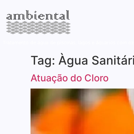
Tratamento de água de piscinas, lagos e áquarios com oz
Tag:
Àgua Sanitár
Atuação do Cloro