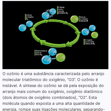
O ozônio é uma substância caracterizada pelo arranjo
molecular triatômico do oxigênio, “O3”. O ozônio é
instável. A síntese do ozônio se dá pela exposição do
arranjo mais comum do oxigênio, oxigênio diatômico
(dois átomos de oxigênio combinados), “O2”. Esta
molécula quando exposta a uma alta quantidade de
energia, rompe suas ligações moleculares, separando-