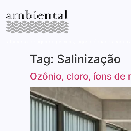
Tratamento de água de piscinas, lagos e áquarios com oz
Tag:
Salinização
Ozônio, cloro, íons de 