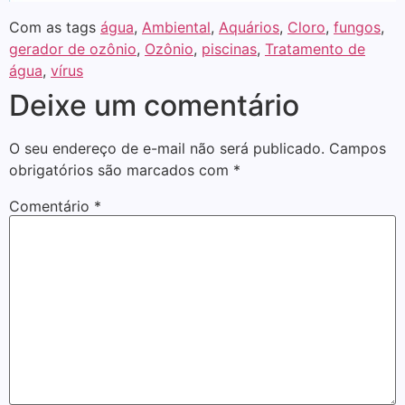
Com as tags
água
,
Ambiental
,
Aquários
,
Cloro
,
fungos
,
gerador de ozônio
,
Ozônio
,
piscinas
,
Tratamento de
água
,
vírus
Deixe um comentário
O seu endereço de e-mail não será publicado.
Campos
obrigatórios são marcados com
*
Comentário
*