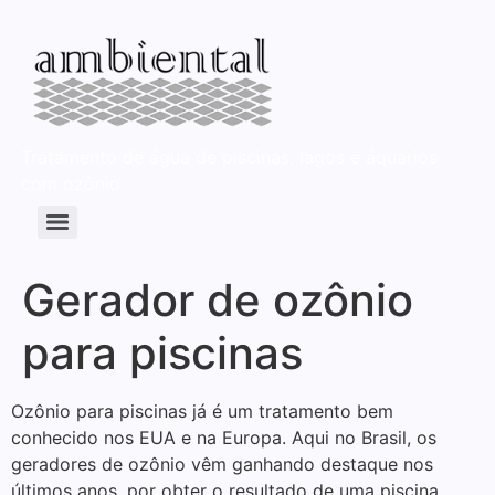
Tratamento de água de piscinas, lagos e áquarios
com ozônio.
Aplicações dos Geradores de ozônio da Ambiental Equipamentos
Ozônio, cloro, íons de metais ou salinização: qual escolher?
Gerador de ozônio
para piscinas
Ozônio para piscinas já é um tratamento bem
conhecido nos EUA e na Europa. Aqui no Brasil, os
geradores de ozônio vêm ganhando destaque nos
últimos anos, por obter o resultado de uma piscina