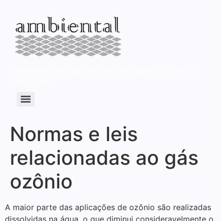
Tratamento de água de piscinas, lagos e áquarios
com ozônio.
Aplicações dos Geradores de ozônio da Ambiental Equipamentos
Ozônio, cloro, íons de metais ou salinização: qual escolher?
Normas e leis
relacionadas ao gás
ozônio
A maior parte das aplicações de ozônio são realizadas
dissolvidas na água, o que diminui consideravelmente o